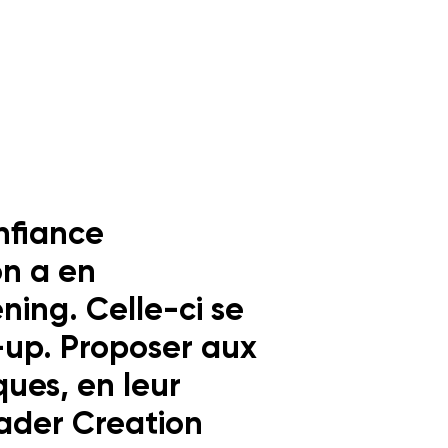
nfiance
on a en
ning. Celle-ci se
-up. Proposer aux
ques, en leur
Bader Creation