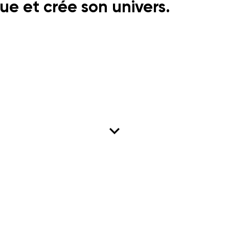
ue et crée son univers.
keyboard_arrow_down